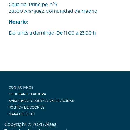
Calle del Príncipe, nº5
28300 Aranjuez, Comunidad de Madrid
Horario:
De lunes a domingo: De 11:00 a 23:00 h
<none>
CONTÁCTANOS
SOLICITAR TU FACTURA
AVISO LEGAL Y POLÍTICA DE PRIVACIDAD
POLÍTICA DE COOKIES
MAPA DEL SITIO
Copyright © 2026 Alsea